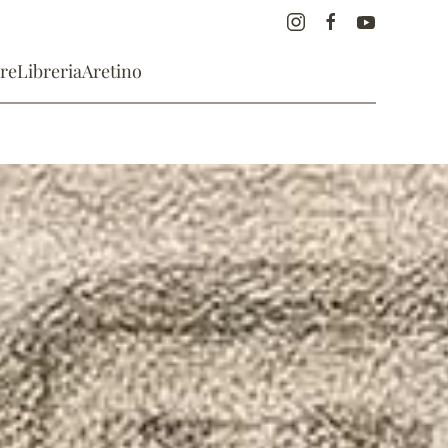
re
Libreria
Aretino