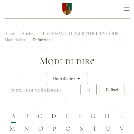
Home
Aretino
IL VERNACOLO DEI BOTOLI RINGHIOSI
Modi di dire
Definizioni
Modi di dire
Modi di dire
Pulisci
A
B
C
D
E
F
G
H
L
M
N
O
P
Q
S
T
U
V