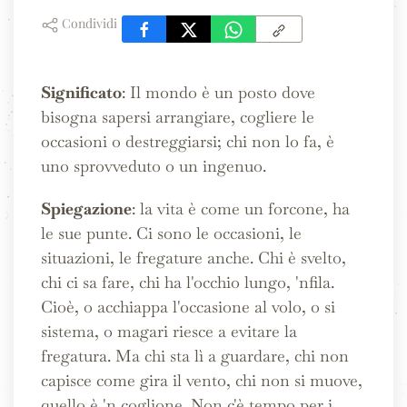
Condividi
Significato
: Il mondo è un posto dove
bisogna sapersi arrangiare, cogliere le
occasioni o destreggiarsi; chi non lo fa, è
uno sprovveduto o un ingenuo.
Spiegazione
: la vita è come un forcone, ha
le sue punte. Ci sono le occasioni, le
situazioni, le fregature anche. Chi è svelto,
chi ci sa fare, chi ha l'occhio lungo, 'nfila.
Cioè, o acchiappa l'occasione al volo, o si
sistema, o magari riesce a evitare la
fregatura. Ma chi sta lì a guardare, chi non
capisce come gira il vento, chi non si muove,
quello è 'n coglione. Non c'è tempo per i