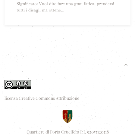
Significato: Vuol dire fare una gran fatica, prendersi
tutti i disagi, ma ottene...
licenza Creative Commons Attribuzione
Quartiere di Porta Crucifera P.I. 92057120518