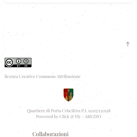
licenza Creative Commons Attribuzione
Quartiere di Porta Crucifera P.I. 92057120518
Powered by
Click & Fly - AREZZO
Collaborazioni