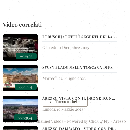
Video correlati
ETRUSCHI: TUTTI I SEGRETI DELLA CHIMERA DI AREZZO AL MUSEO ARCHEOLOGICO DI FIRENZE
Giovedì, 11 Dicembre 2025
00:12:23
SYUSY BLADY NELLA TOSCANA DIFFUSA: AREZZO | WIDESPREAD TUSCANY SLOW TOUR: AREZZO
Martedì, 24 Giugno 2025
00:11:44
AREZZO VISTA CON IL DRONE DA NORD-OVEST | RIPRESE AEREE 4K | CLICK AND FLY TOSCANA
Torna indietro
Lunedì, 19 Maggio 2025
00:03:54
YuTub - Youtube Channel Videos - Powered by
Click & Fly - Arezzo
AREZZO DALL’ALTO | VIDEO CON DRONE SUL DUOMO E CENTRO STORICO | CLICK AND FLY