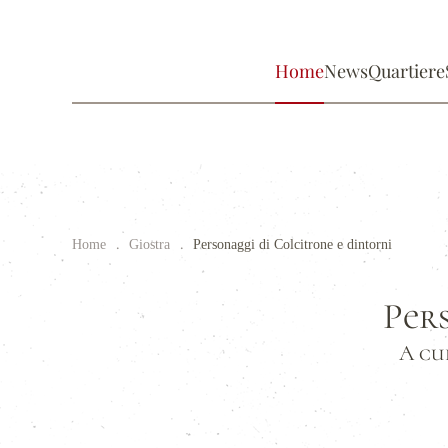
Home
News
Quartiere
Home
Giostra
Personaggi di Colcitrone e dintorni
Per
A cu