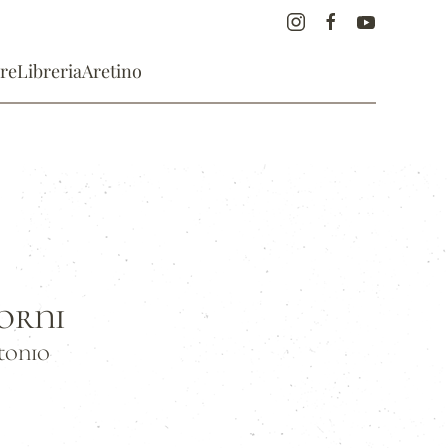
re
Libreria
Aretino
orni
tonio