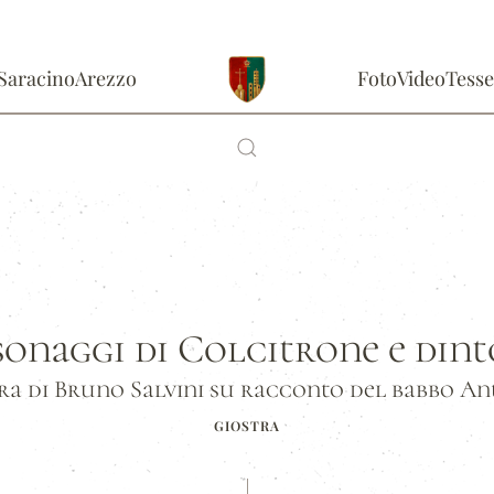
Saracino
Arezzo
Foto
Video
Tesse
sonaggi di Colcitrone e dint
ra di Bruno Salvini su racconto del babbo An
GIOSTRA