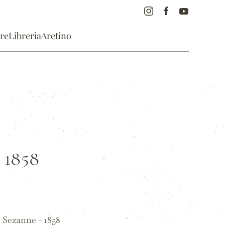
re
Libreria
Aretino
- 1858
. Sezanne - 1858