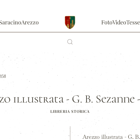
Saracino
Arezzo
Foto
Video
Tesse
1858
o illustrata - G. B. Sezanne 
LIBRERIA STORICA
Arezzo illustrata - G. B