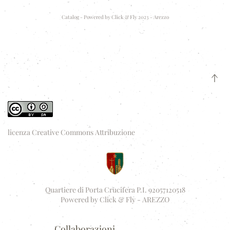
Catalog - Powered by
Click & Fly 2023 - Arezzo
licenza Creative Commons Attribuzione
Quartiere di Porta Crucifera P.I. 92057120518
Powered by
Click & Fly - AREZZO
Collaborazioni