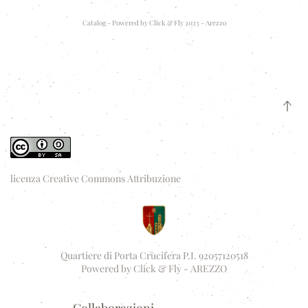
Catalog - Powered by
Click & Fly 2023 - Arezzo
licenza Creative Commons Attribuzione
Quartiere di Porta Crucifera P.I. 92057120518
Powered by
Click & Fly - AREZZO