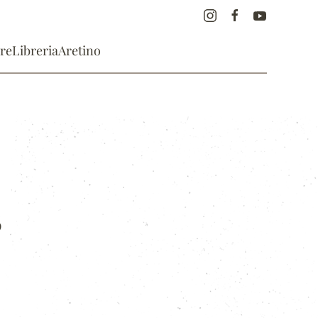
re
Libreria
Aretino
o