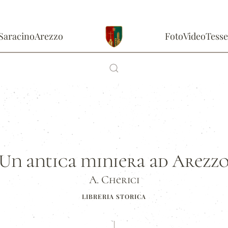
Saracino
Arezzo
Foto
Video
Tesse
Un antica miniera ad Arezz
A. Cherici
LIBRERIA STORICA