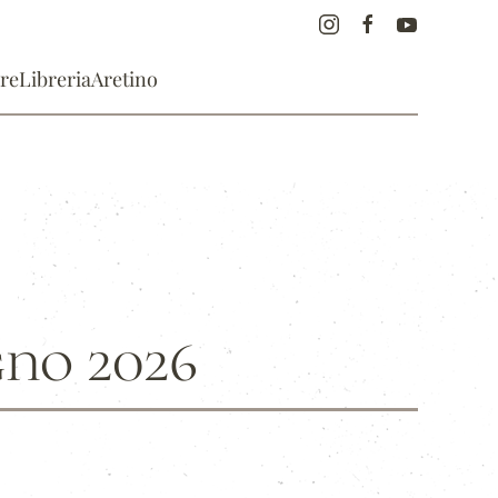
re
Libreria
Aretino
gno 2026