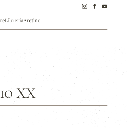
re
Libreria
Aretino
rio XX