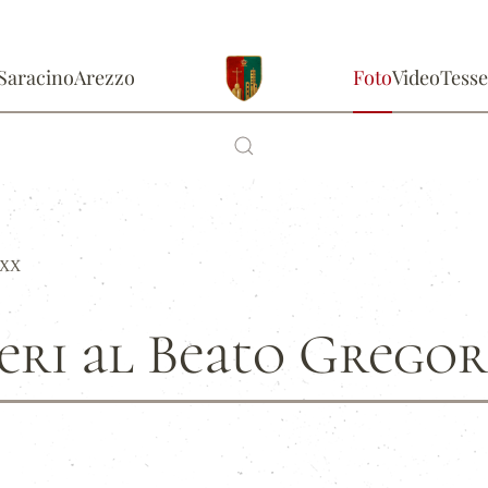
Saracino
Arezzo
Foto
Video
Tesse
o XX
eri al Beato Grego