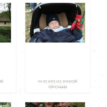
16
01 05 2015 123 20150516
1560314449