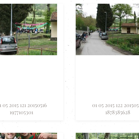
1 05 2015 121 20150516
01 05 2015 122 201505
1977105301
1878385628