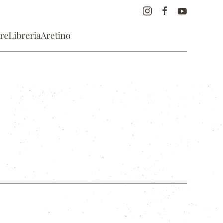
re
Libreria
Aretino