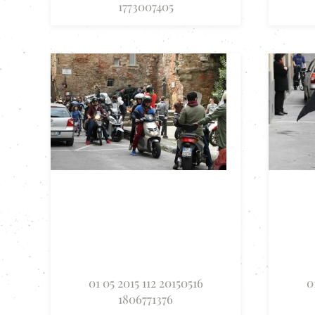
1773007405
01 05 2015 112 20150516
0
1806771376