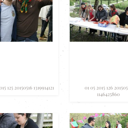
015 125 20150516 1319914121
01 05 2015 126 201505
1146425860