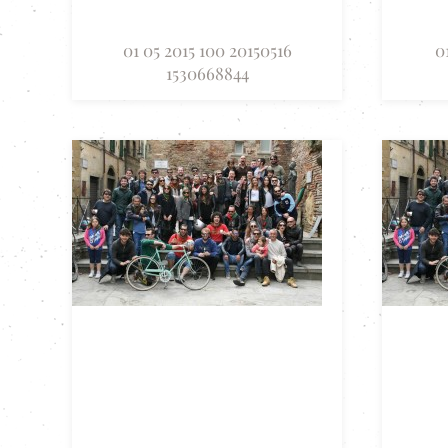
01 05 2015 100 20150516
0
1530668844