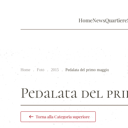
Home
News
Quartiere
Home
Foto
2015
Pedalata del primo maggio
Pedalata del p
Torna alla Categoria superiore