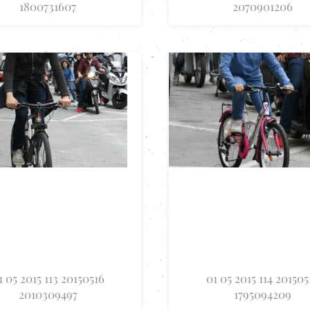
1800731607
2070901206
1 05 2015 113 20150516
01 05 2015 114 201505
2010309497
1795094209