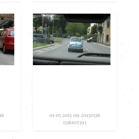
16
01 05 2015 119 20150516
1516105393