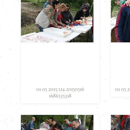
01 05 2015 124 20150516
01 05 2
1686535318