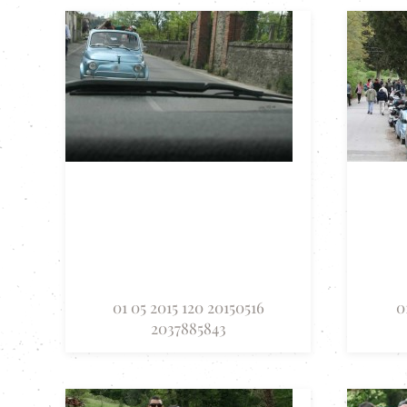
01 05 2015 120 20150516
0
2037885843