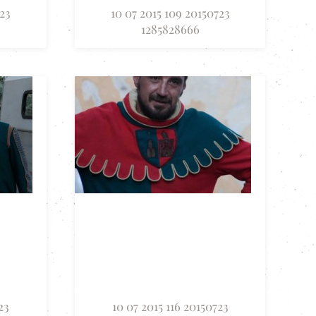
23
10 07 2015 109 20150723
1285828666
23
10 07 2015 116 20150723