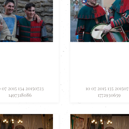
0 07 2015 134 20150723
10 07 2015 135 201507
1497318086
1772930659