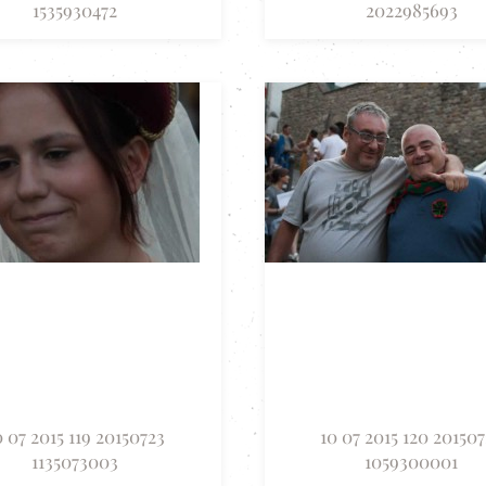
1535930472
2022985693
0 07 2015 119 20150723
10 07 2015 120 20150
1135073003
1059300001