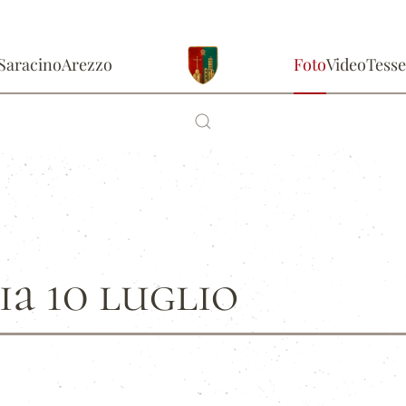
Saracino
Arezzo
Foto
Video
Tesse
a 10 luglio