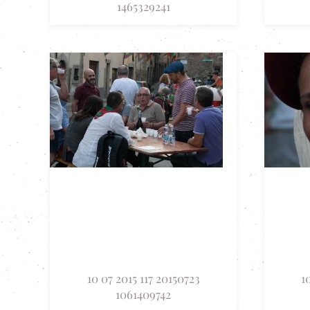
1465329241
10 07 2015 117 20150723
1
1061409742