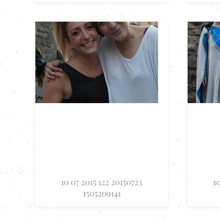
10 07 2015 122 20150723
1
1505209141