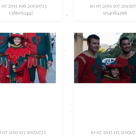
 07 2015 106 20150723
10 07 2015 107 201507
1386052447
1154084296
0 07 2015 113 20150723
10 07 2015 115 201507