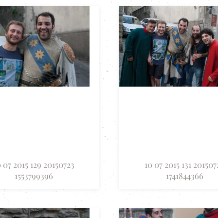
0 07 2015 129 20150723
10 07 2015 131 201507
1553799396
1741844366