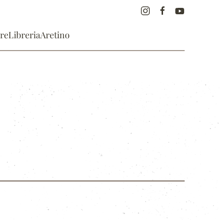
re
Libreria
Aretino