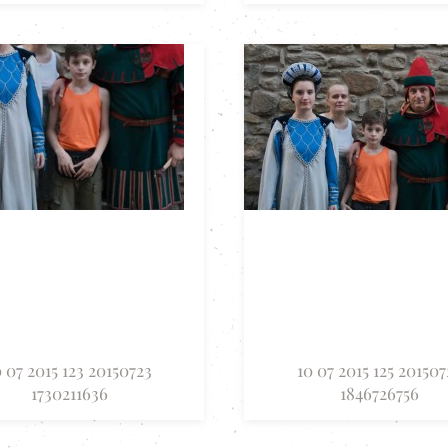
0 07 2015 123 20150723
10 07 2015 125 201507
1730211636
1846726756