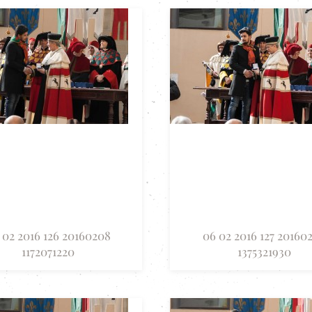
 02 2016 126 20160208
06 02 2016 127 20160
1172071220
1375321930