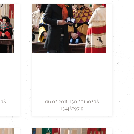
208
06 02 2016 130 20160208
1544879519