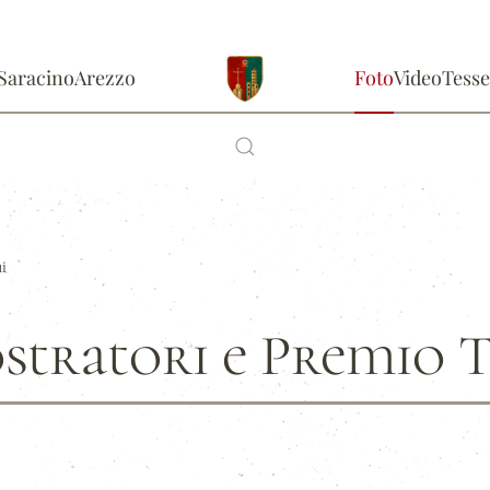
Saracino
Arezzo
Foto
Video
Tesse
ui
stratori e Premio 