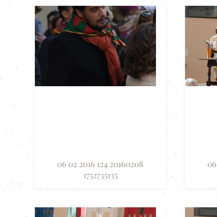
06 02 2016 124 20160208
06
1752735135