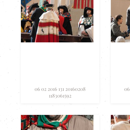
06 02 2016 131 20160208
06
1183061592