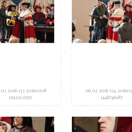
 02 2016 133 20160208
06 02 2016 134 20160
1192202595
1448746187