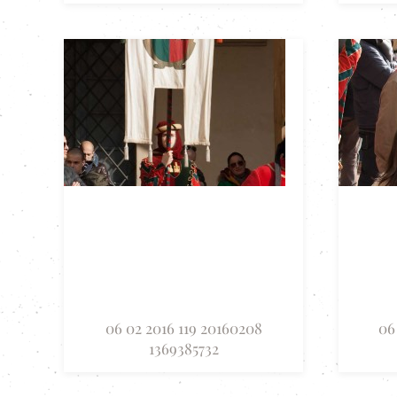
06 02 2016 119 20160208
06
1369385732