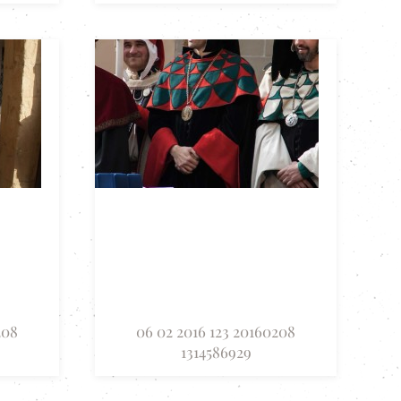
208
06 02 2016 123 20160208
1314586929