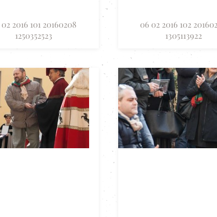
 02 2016 101 20160208
06 02 2016 102 20160
1250352523
1305113922