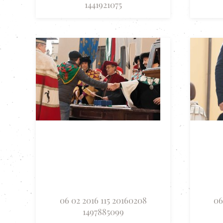
1441921075
06 02 2016 115 20160208
06
1497885099