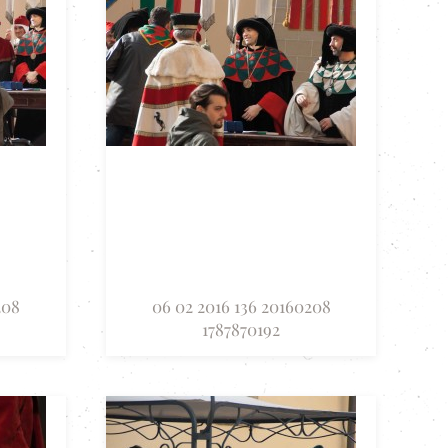
208
06 02 2016 136 20160208
1787870192