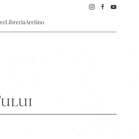
re
Libreria
Aretino
Tului