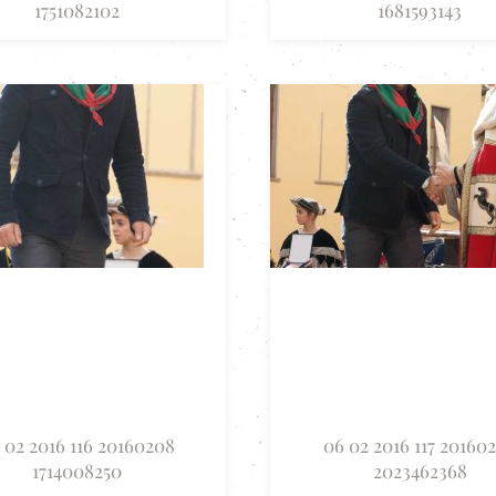
1751082102
1681593143
 02 2016 116 20160208
06 02 2016 117 20160
1714008250
2023462368