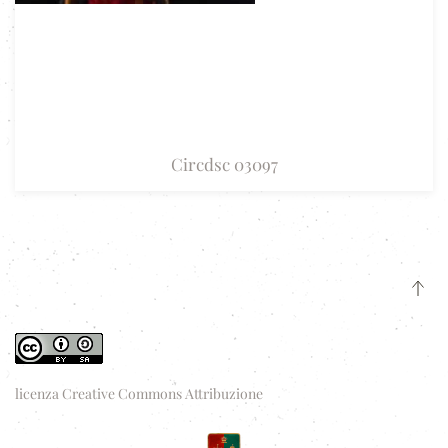
Circdsc 03097
licenza Creative Commons Attribuzione