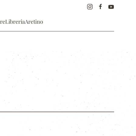
re
Libreria
Aretino