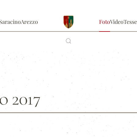
Saracino
Arezzo
Foto
Video
Tesse
 2017