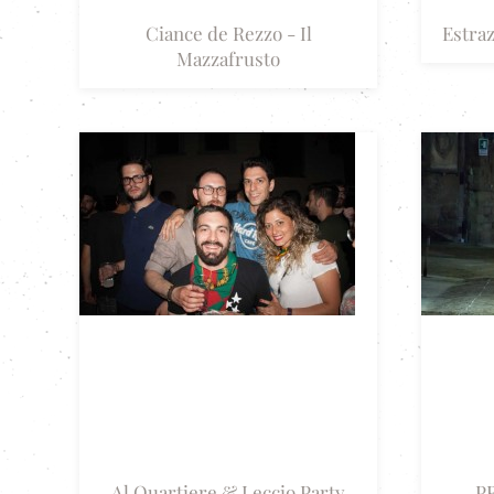
Ciance de Rezzo - Il
Estraz
Mazzafrusto
Al Quartiere & Leccio Party
P