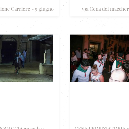
ione Carriere - 9 giugno
59a Cena del macche
ROVACCIA giovedi 15
CENA PROPIZIATORIA v