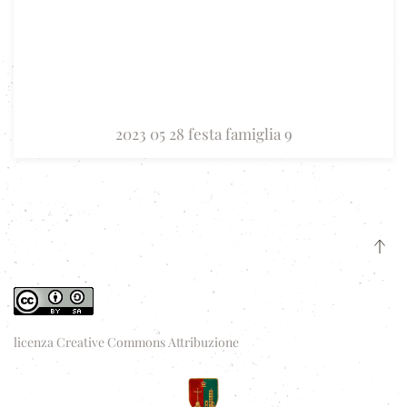
2023 05 28 festa famiglia 9
licenza Creative Commons Attribuzione