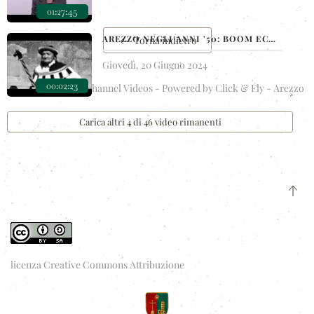
01:27:45
AREZZO NEGLI ANNI '50: BOOM ECONOMICO, INFRASTRUTTURE E GIOSTRA DEL SARACINO
Torna indietro
Giovedì, 20 Giugno 2024
00:02:23
YuTub - Youtube Channel Videos - Powered by
Click & Fly - Arezzo
Carica altri 4 di 46 video rimanenti
licenza Creative Commons Attribuzione