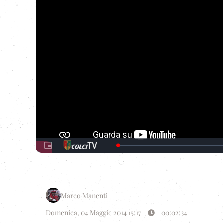
Loaded
:
Picture-
0.00%
in-
Picture
Marco Manenti
Domenica, 04 Maggio 2014 15:17
00:02:34