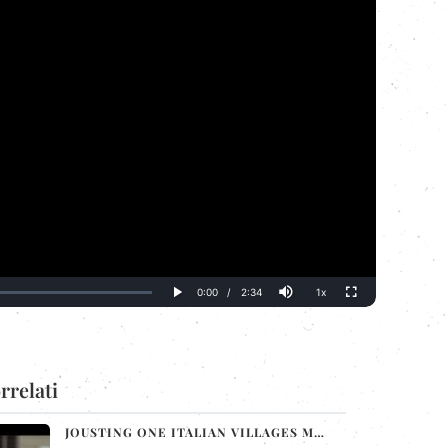
Current
0:00
/
Duration
2:34
1x
Play
Mute
Playback
Fullscreen
Rate
Time
rrelati
JOUSTING ONE ITALIAN VILLAGES MEDIEVAL RITE - AREZZO