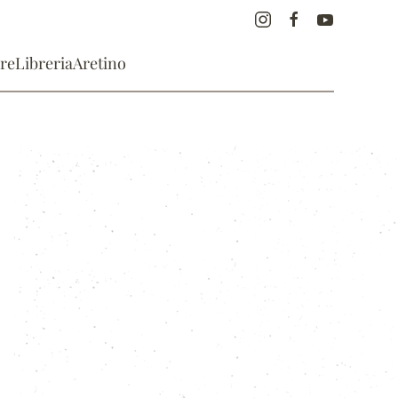
re
Libreria
Aretino