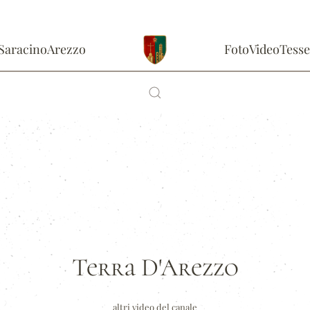
Saracino
Arezzo
Foto
Video
Tesse
Terra D'Arezzo
altri video del canale