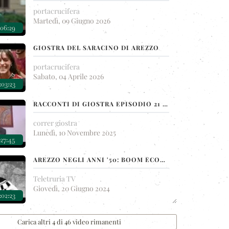
portacrucifera
Martedì, 09 Giugno 2026
:06:29
GIOSTRA DEL SARACINO DI AREZZO
portacrucifera
Sabato, 04 Aprile 2026
:03:23
RACCONTI DI GIOSTRA EPISODIO 21 VITTORIO FARSETTI L'INVINCIBILE
correr giostra
Lunedì, 10 Novembre 2025
:27:45
AREZZO NEGLI ANNI '50: BOOM ECONOMICO, INFRASTRUTTURE E GIOSTRA DEL SARACINO
Teletruria TV
Giovedì, 20 Giugno 2024
:02:23
Carica altri 4 di 46 video rimanenti