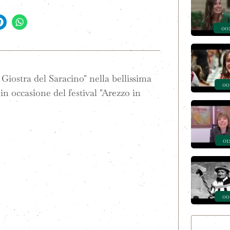
00
 Giostra del Saracino" nella bellissima
00
in occasione del festival "Arezzo in
01
00