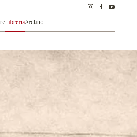
re
Libreria
Aretino