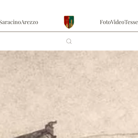
Saracino
Arezzo
Foto
Video
Tesse