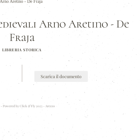
 Arno Aretino - De Fraja
edievali Arno Aretino - De
Fraja
LIBRERIA STORICA
Scarica il documento
 - Powered by
Click & Fly 2023 - Arezzo