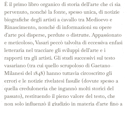
È il primo libro organico di storia dell'arte che ci sia
pervenuto, nonché la fonte, spesso unica, di notizie
biografiche degli artisti a cavallo tra Medioevo e
Rinascimento, nonché di informazioni su opere
d'arte poi disperse, perdute o distrutte. Appassionato
e meticoloso, Vasari peccò talvolta di eccessiva enfasi
letteraria nel tracciare gli sviluppi dell'arte e i
rapporti tra gli artisti. Gli studi successivi sul testo
vasariano (tra cui quello scrupoloso di Gaetano
Milanesi del 1848) hanno tuttavia circoscritto gli
errori e le notizie rivelatesi fasulle (dovute spesso a
quella creduloneria che ingannò molti storici del
passato), restituendo il pieno valore del testo, che
non solo influenzò il giudizio in materia d'arte fino a
buona parte del XIX secolo, ma è tutt'oggi
un'imprescindibile e citatissima referenza
bibliografica.