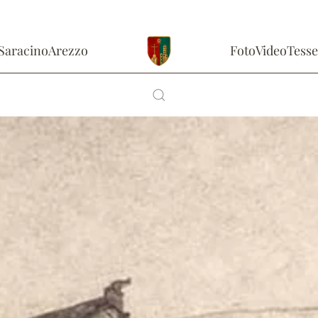
Saracino
Arezzo
Foto
Video
Tesse