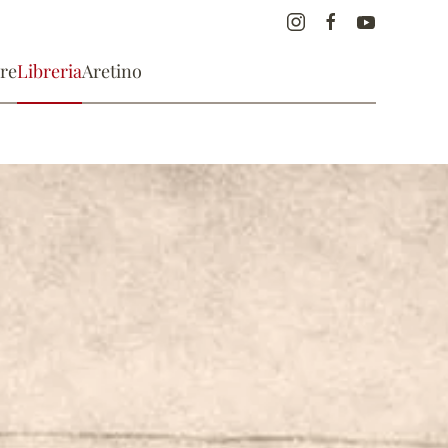
re
Libreria
Aretino