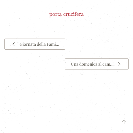
porta crucifera
Giornata della Fami…
Una domenica al cam…