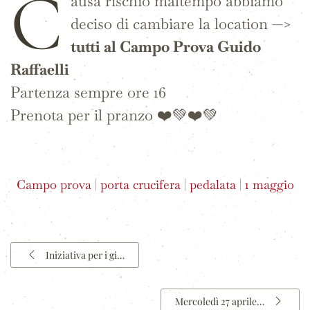
C
ausa rischio maltempo abbiamo
deciso di cambiare la location —>
tutti al Campo Prova Guido
Raffaelli
Partenza sempre ore 16
Prenota per il pranzo ❤️💚❤️💚
Campo prova
|
porta crucifera
|
pedalata
|
1 maggio
Iniziativa per i gi…
Mercoledì 27 aprile…