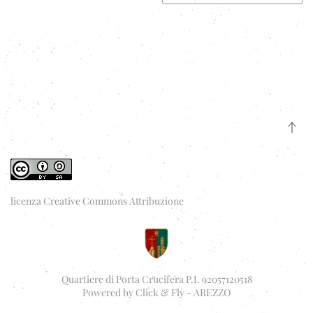
licenza Creative Commons Attribuzione
Quartiere di Porta Crucifera P.I. 92057120518
Powered by
Click & Fly - AREZZO