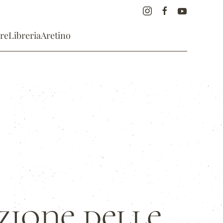
re
Libreria
Aretino
zione delle