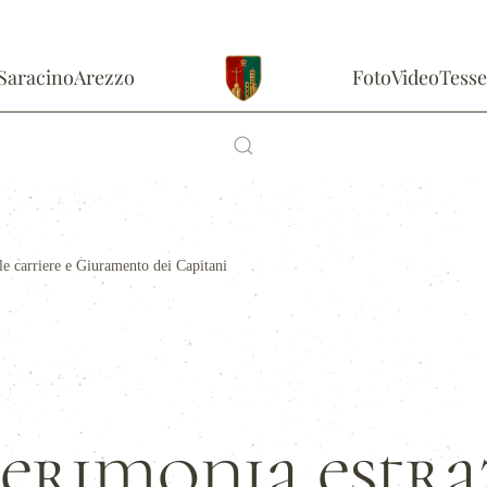
Saracino
Arezzo
Foto
Video
Tesse
le carriere e Giuramento dei Capitani
Cerimonia estra