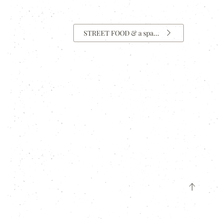
STREET FOOD & a spa…