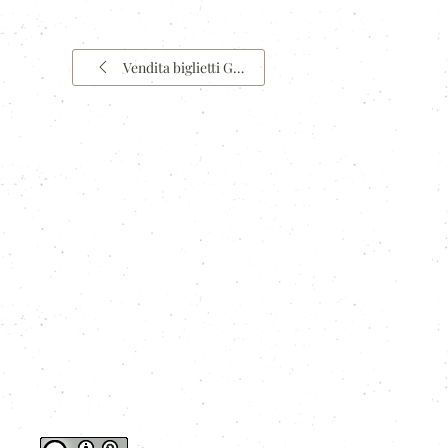
Vendita biglietti G…