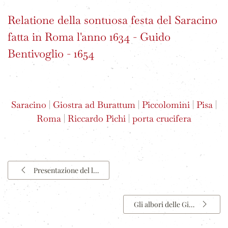
Relatione della sontuosa festa del Saracino
fatta in Roma l'anno 1634 - Guido
Bentivoglio - 1654
Saracino
|
Giostra ad Burattum
|
Piccolomini
|
Pisa
|
Roma
|
Riccardo Pichi
|
porta crucifera
Presentazione del l…
Gli albori delle Gi…