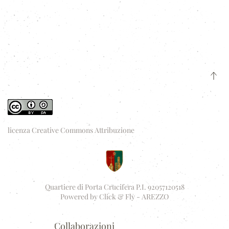
licenza Creative Commons Attribuzione
Quartiere di Porta Crucifera P.I. 92057120518
Powered by
Click & Fly - AREZZO
Collaborazioni