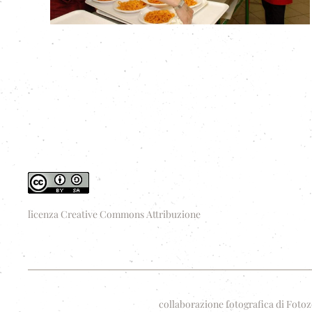
licenza Creative Commons Attribuzione
collaborazione fotografica di Fotoz