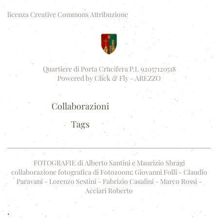
licenza Creative Commons Attribuzione
Quartiere di Porta Crucifera P.I. 92057120518
Powered by
Click & Fly - AREZZO
Collaborazioni
Tags
FOTOGRAFIE di Alberto Santini e Maurizio Sbragi
collaborazione fotografica di Fotozoom: Giovanni Folli - Claudio
Paravani - Lorenzo Sestini - Fabrizio Casalini - Marco Rossi -
Acciari Roberto
.