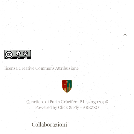
licenza Creative Commons Attribuzione
Quartiere di Porta Crucifera P.I. 92057120518
Powered by
Click & Fly - AREZZO
Collaborazioni