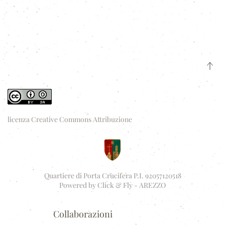
licenza Creative Commons Attribuzione
Quartiere di Porta Crucifera P.I. 92057120518
Powered by
Click & Fly - AREZZO
Collaborazioni