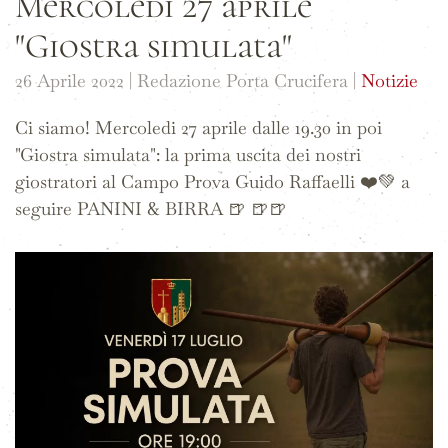
Mercoledì 27 aprile
"Giostra simulata"
26 Aprile 2022
| Redazione Porta Crucifera |
Notizie
Ci siamo! Mercoledi 27 aprile dalle 19.30 in poi
"Giostra simulata": la prima uscita dei nostri
giostratori al Campo Prova Guido Raffaelli ❤️💚 a
seguire PANINI & BIRRA 🍺 🍺🍺