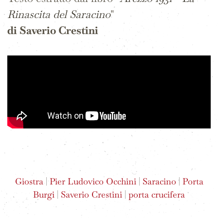
Rinascita del Saracino
"
di Saverio Crestini
Giostra
|
Pier Ludovico Occhini
|
Saracino
|
Porta
Burgi
|
Saverio Crestini
|
porta crucifera