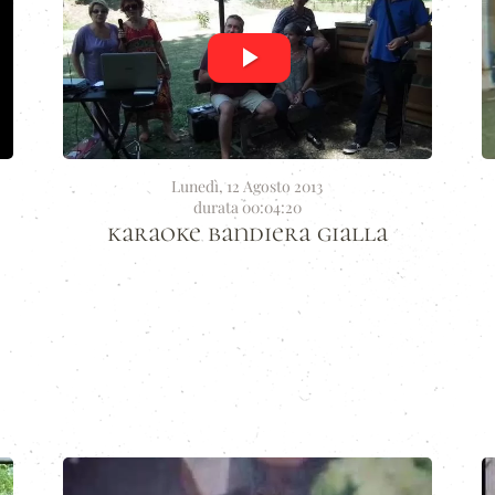
Lunedì, 12 Agosto 2013
durata 00:04:20
karaoke bandiera gialla