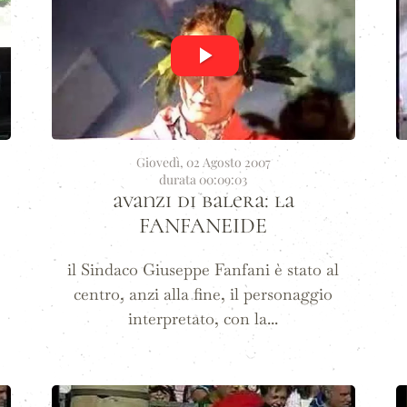
Giovedì, 02 Agosto 2007
durata 00:09:03
avanzi di balera: la
FANFANEIDE
il Sindaco Giuseppe Fanfani è stato al
centro, anzi alla fine, il personaggio
interpretato, con la...