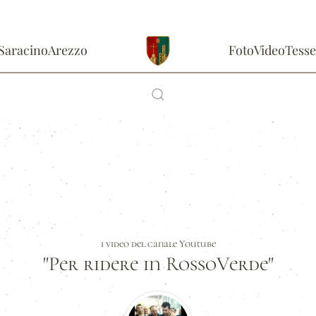
Saracino
Arezzo
Foto
Video
Tesse
i video del canale Youtube
"Per ridere in RossoVerde"