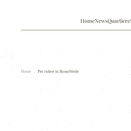
Home
News
Quartiere
Home
Per ridere in RossoVerde