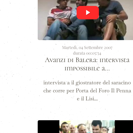
Martedì, 04 Settembre 2007
durata 00:05:54
Avanzi di Balera: intervista
impossibile a...
intervista a il giostratore del saracino
che corre per Porta del Foro Il Penna
e il Lisi...