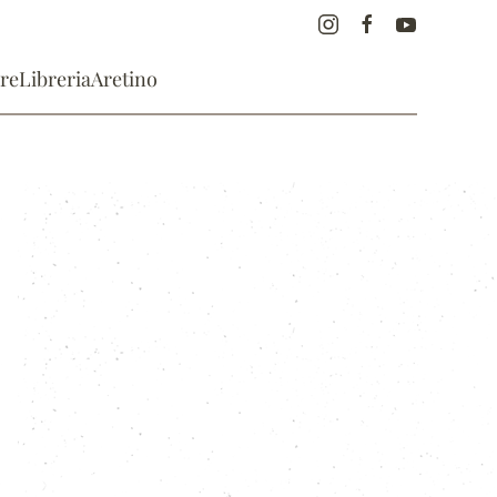
re
Libreria
Aretino