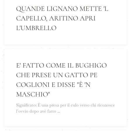
QUANDE LIGNANO METTE 'L
CAPELLO, ARITINO APRI
L'UMBRELLO
E' FATTO COME IL BUGHIGO
CHE PRESE UN GATTO PE
COGLIONI E DISSE "È 'N
MASCHIO"
Significato: È una presa per il culo verso chi riconosce
l’ovvio dopo avè fatto ...