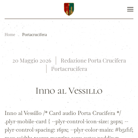
Home
Portacrucifera
20 Maggio 2026
Redazione Porta Crucifera
Portacrucifera
Inno al Vessillo
Inno al Vessillo /* Card audio Porta Crucifera */
.plyr-mobile-card { --plyr-control-icon-size: 30px; --
plyr-control-spacing: 16px; --plyr-color-main: #b51f1f;
max-width: 520px; margin: 30px auto; padding:...