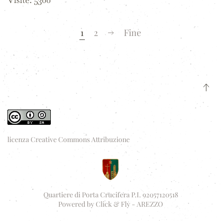
1
2
Fine
licenza Creative Commons Attribuzione
Quartiere di Porta Crucifera P.I. 92057120518
Powered by
Click & Fly - AREZZO